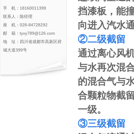
手 机：18160011399
挡漆板，能
联系人：陈经理
向进入汽水
座 机：028-84728292
邮 箱：tyxy789@126.com
②
二级截留
地 址：四川省成都市高新区府
城大道399号
通过离心风
与水再次混
的混合气与
合颗粒物截
一级。
③
三级截留