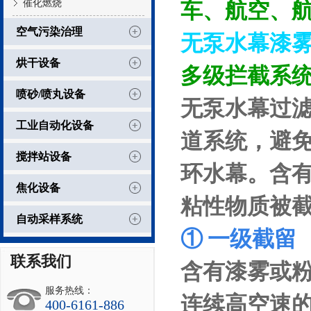
催化燃烧
车、航空、
空气污染治理
无泵水幕漆
烘干设备
多级拦截系
喷砂/喷丸设备
无泵水幕过
工业自动化设备
道系统，避
搅拌站设备
环水幕。含
焦化设备
粘性物质被
自动采样系统
①
一级截留
联系我们
含有漆雾或
服务热线：
连续高空速
400-6161-886